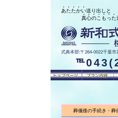
・・・・・
あたたかい送り出しと
・・・・・・・
真心のこもった送
式典本部:〒264-0022千葉市若葉
℡043(
葬儀後の手続き・葬