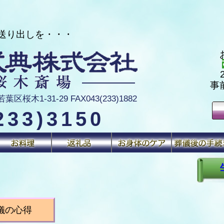
り出しを・・・
事
区桜木1-31-29 FAX043(233)1882
233)3150
儀の心得