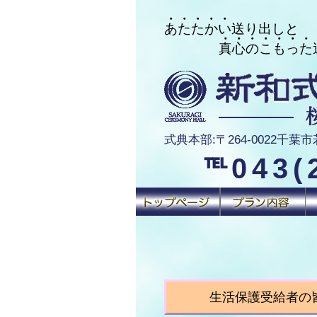
・・・・・
あたたかい送り出しと
・・・・・・・
真心のこもった送
式典本部:〒264-0022千葉市若葉
℡043(
生活保護受給者の